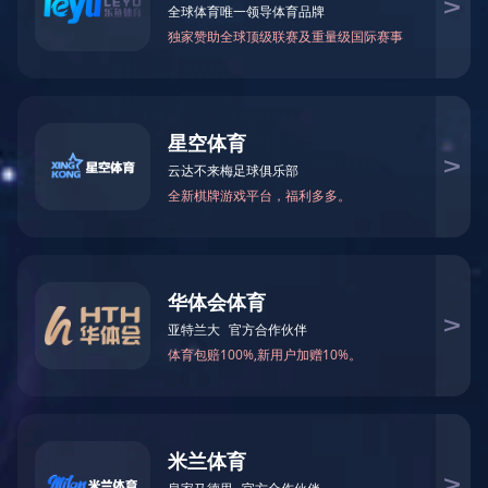
热门关键词：
涂装生产线
涂装环保设备
机械化输送设备
电加热设备
真空炉
产品系列