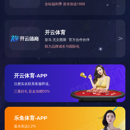
集团
东风集团
海
公司简介
专业从事涂装及其成套设备设计、制造、安装、