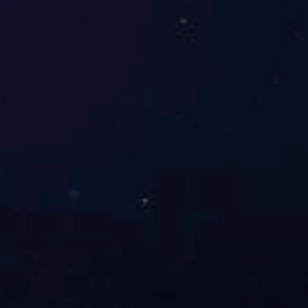
哈尔滨工程
中
+ MORE +
新闻中心